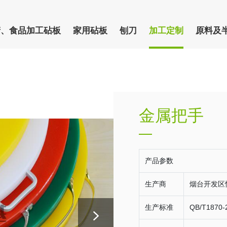
产、食品加工砧板
家用砧板
刨刀
加工定制
原料及
金属把手
产品参数
生产商
烟台开发区
生产标准
QB/T1870-