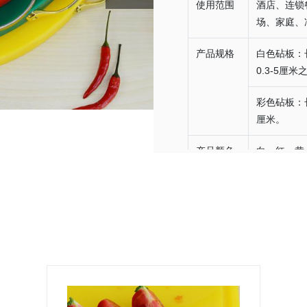
使用范围
酒店、连锁
场、家庭、
产品规格
白色砧板：
0.3-5厘米
彩色砧板：长
厘米。
产品颜色
白、红、黄
备注
特殊尺寸可