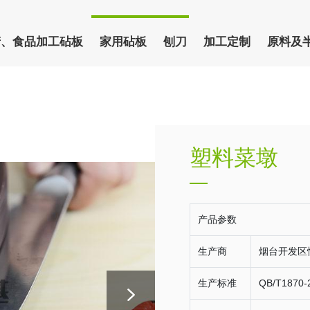
产、食品加工砧板
家用砧板
刨刀
加工定制
原料及
塑料菜墩
产品参数
生产商
烟台开发区
生产标准
QB/T1870-