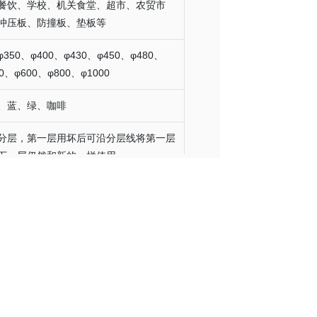
餐饮、学校、机关食堂、超市、农贸市
冲压板、防撞板、垫板等
50、φ400、φ430、φ450、φ480、
0、φ600、φ800、φ1000
、蓝、绿、咖啡
分层，第一层用坏后可沿分层线将第一层
下一层仍然和新的一样使用。
厚度可定制、可来图、来样加工。