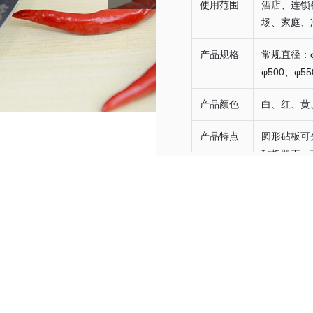
使用范围
酒店、连锁
场、家庭、
产品规格
常规直径：φ3
φ500、φ55
产品颜色
白、红、黄
产品特点
圆形砧板可
砧板取下，
备注
特殊直径及