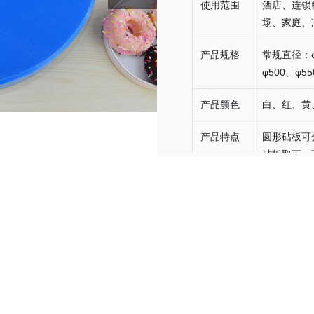
使用范围
酒店、连锁
场、家庭、
产品规格
常规直径：φ3
φ500、φ55
产品颜色
白、红、黄
产品特点
圆形砧板可
砧板取下，
备注
特殊直径及