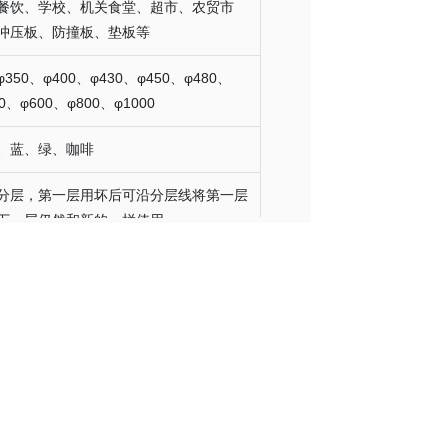
餐饮、学校、机关食堂、超市、农贸市
冲压板、防撞板、垫板等
50、φ400、φ430、φ450、φ480、
0、φ600、φ800、φ1000
、蓝、绿、咖啡
分层，第一层用坏后可沿分层线将第一层
下一层仍然和新的一样使用。
厚度可定制、可来图、来样加工。