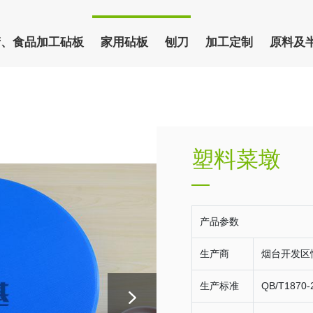
产、食品加工砧板
家用砧板
刨刀
加工定制
原料及
塑料菜墩
产品参数
生产商
烟台开发区
生产标准
QB/T1870-